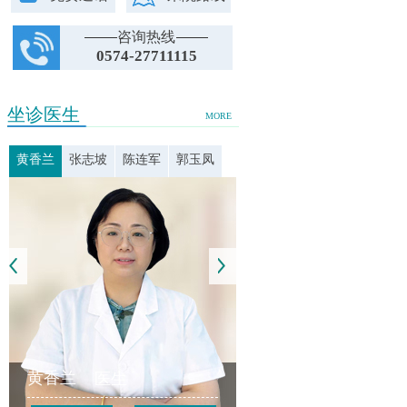
咨询热线
0574-27711115
坐诊医生
MORE
黄香兰
张志坡
陈连军
郭玉凤
黄香兰
医生