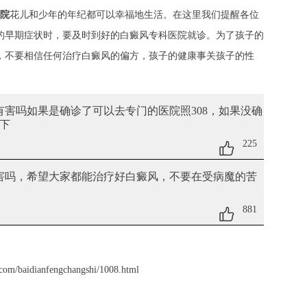
院
花儿和少年的年纪都可以幸福地生活。在这里我们提醒各位
的早期症状时，要及时到好的白癜风专科医院就诊。为了孩子的
，不要相信任何治疗白癜风的偏方，孩子的健康事关孩子的性
有害吗
如果是确诊了可以去专门的医院照308，如果没确
下
225
害吗
，希望大家都能治疗好白癜风，不要在受病魔的苦
881
com/baidianfengchangshi/1008.html