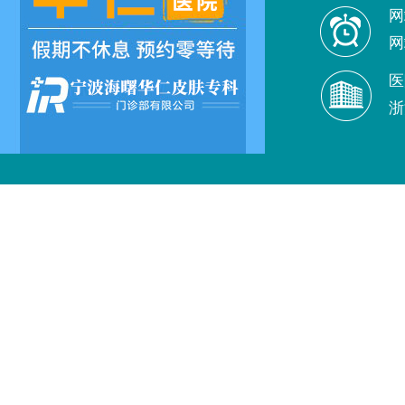
网
网
医
浙