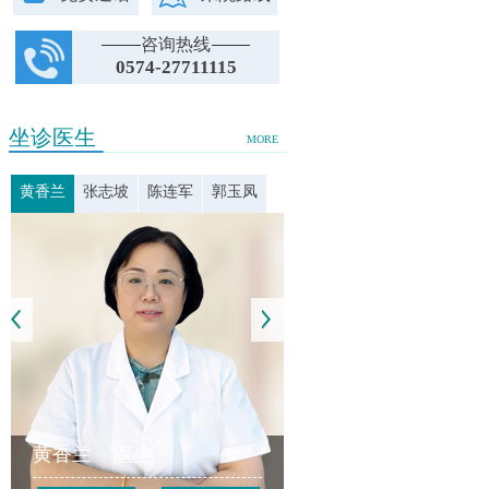
咨询热线
0574-27711115
坐诊医生
MORE
黄香兰
张志坡
陈连军
郭玉凤
黄香兰
医生