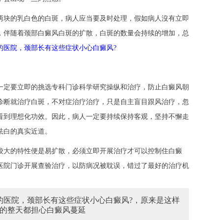
块的乳白色的白斑，病人应当要及时处理，假如病人沒有立即
，伴随着颈部白癜风白斑的扩散，白斑的数量会持续的增加，总
的医院，颈部长有这些症状小心白癜风?
定要立即的挑选专科门诊科学研究操纵和治疗，防止白癜风朝
诊断就治疗白斑，不对症治疗治疗，只是自主盲目跟风治疗，忽
看到理想化功效。因此，病人一定要持续保持客观，坚持不懈走
祛白的真实近道。
较大的特性便是易扩散，必须立即开展治疗才可以控制住白癜
医院门诊开展查验治疗，以防病况被耽误，错过了最好的治疗机
好的医院，颈部长有这些症状小心白癜风?
，原来是这样
的整天都担心白癜风蔓延