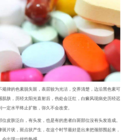
规律的色素脱失斑，表层较为光洁，交界清楚，边沿黑色素可
感肌肤，历经太阳光直射后，伤处会泛红，白癜风现病史历经迟
到一定水平终止扩散，弥久不会改变。
位皮肤泛白，有头发，也是有的患者白斑部位沒有头发造成。
律斑片状，斑点状产生，在这个时节最好是出来把颈部围起来，
，会出现一丝灼热感。