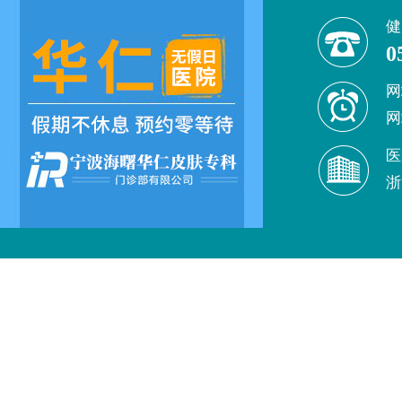
健
0
网
网
医
浙