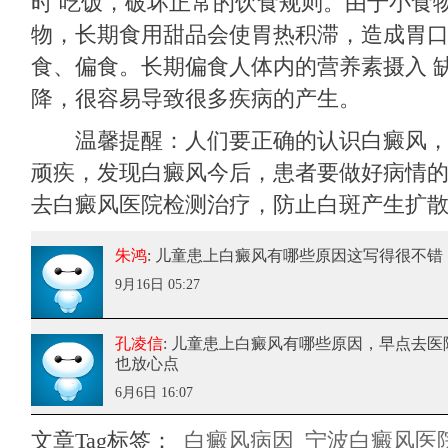
时 吃饭，破坏正常的饮食规则。由于小食
物，长期食用甜品会使胃热积滞，造成胃
食、偏食。长期偏食人体内的营养素摄入 
降，很容易导致很多疾病的产生。
温馨提醒：人们要正确的认识白癜风，
顽疾，发现白癜风今后，患者要做好病情
去白癜风医院检测治疗，防止白斑产生扩
朱鸿
: 儿童患上白癜风有哪些原因
这写得很不错
9月16日 05:27
孔凌信
: 儿童患上白癜风有哪些原因
，早点去医
也放心点
6月6日 16:07
文章Tag标签：
白癜风病因
宁波白癜风医