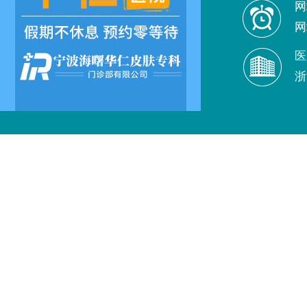
网
网
医
浙