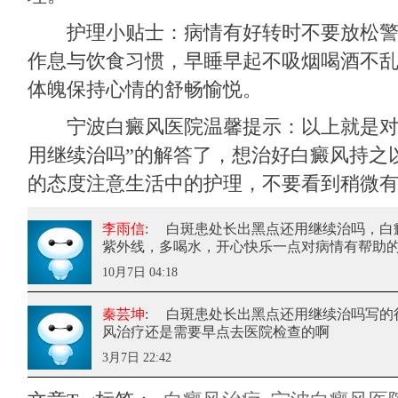
护理小贴士：病情有好转时不要放松警
作息与饮食习惯，早睡早起不吸烟喝酒不
体魄保持心情的舒畅愉悦。
宁波白癜风医院温馨提示：以上就是对
用继续治吗”的解答了，想治好白癜风持之
的态度注意生活中的护理，不要看到稍微
李雨信
: 白斑患处长出黑点还用继续治吗
，白
紫外线，多喝水，开心快乐一点对病情有帮助
10月7日 04:18
秦芸坤
: 白斑患处长出黑点还用继续治吗
写的
风治疗还是需要早点去医院检查的啊
3月7日 22:42