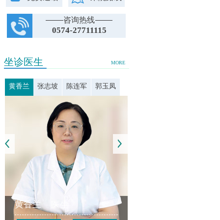
咨询热线
0574-27711115
坐诊医生
MORE
黄香兰
张志坡
陈连军
郭玉凤
黄香兰
医生