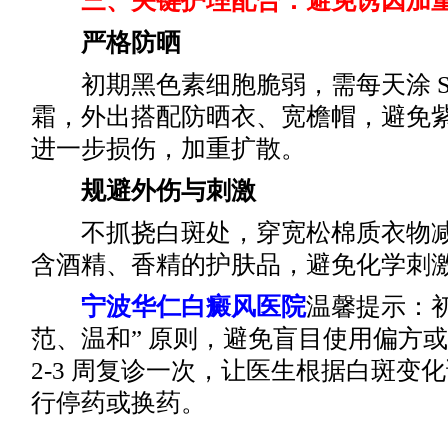
三、关键护理配合：避免诱因加
严格防晒
初期黑色素细胞脆弱，需每天涂 SPF
霜，外出搭配防晒衣、宽檐帽，避免
进一步损伤，加重扩散。
规避外伤与刺激
不抓挠白斑处，穿宽松棉质衣物减
含酒精、香精的护肤品，避免化学刺
宁波华仁白癜风医院
温馨提示：初
范、温和” 原则，避免盲目使用偏方
2-3 周复诊一次，让医生根据白斑变
行停药或换药。