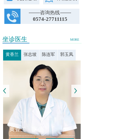
咨询热线
0574-27711115
坐诊医生
MORE
黄香兰
张志坡
陈连军
郭玉凤
黄香兰
医生