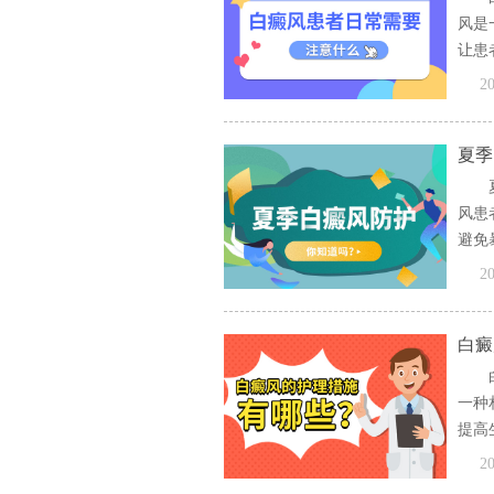
风是
让患
[全文
20
夏季
风患
避免
[全文
20
白癜
一种
提高
[全文
20