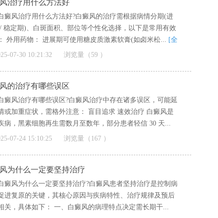
风治疗用什么方法好
白癜风治疗用什么方法好?白癜风的治疗需根据病情分期(进
 / 稳定期)、白斑面积、部位等个性化选择，以下是常用有效
： 外用药物： 进展期可使用糖皮质激素软膏(如卤米松...
[全
25-07-30 10:21:32
浏览量（59 ）
风的治疗有哪些误区
白癜风治疗有哪些误区?白癜风治疗中存在诸多误区，可能延
情或加重症状，需格外注意： 盲目追求 速效治疗 白癜风是
疾病，黑素细胞再生需数月至数年，部分患者轻信 30 天...
]
25-07-24 15:10:25
浏览量（167 ）
风为什么一定要坚持治疗
白癜风为什么一定要坚持治疗?白癜风患者坚持治疗是控制病
促进复原的关键，其核心原因与疾病特性、治疗规律及预后
相关，具体如下： 一、白癜风的病理特点决定需长期干...