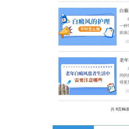
白癜
一种
疾病
[全文
20
老年
间的
得更
[全文
20
共
9
页
86