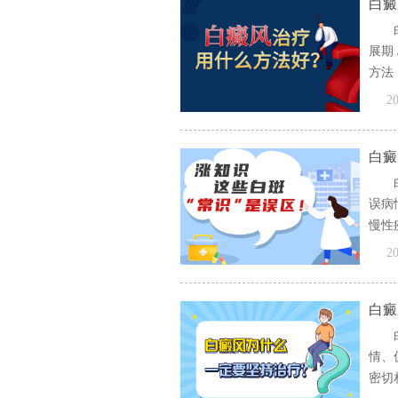
白癜
展期
方法
文]
20
白癜
误病
慢性
[全文
20
白癜
情、
密切