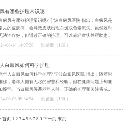
风有哪些护理常识呢
白癜风有哪些护理常识呢? 宁波白癜风医院 指出：白癜风是
常见的皮肤病，会导致皮肤出现白斑或色素流失。虽然这种
无法治疗好，但通过正确的护理，可以减轻症状并帮助患...
]
24-08-14 14:07:38
浏览量（166 ）
人白癜风如何科学护理
老年人白癜风如何科学护理? 宁波白癜风医院 指出：随着时
推移，老年人拥有无尽的智慧和经验，但在健康问题上却显
加脆弱。当白癜风侵袭老年人时，正确的护理和关注将成...
]
24-08-06 09:34:54
浏览量（130 ）
条
首页
1
2
3
4
5
6
7
8
9
下一页
末页