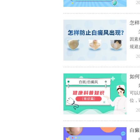
[全文
20
怎样
因素
规避
文]
20
如何
可以
位，
散...
20
白癜